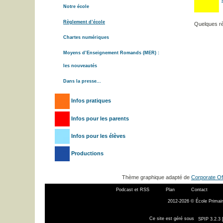
Notre école
Règlement d’école
Quelques rè
Chartes numériques
Moyens d’Enseignement Romands (MER) :
les nouveautés
Dans la presse...
Infos pratiques
Infos pour les parents
Infos pour les élèves
Productions
Thème graphique adapté de
Corporate Of
Podcast et RSS
Plan
Contact
2012-2026 © École Primair
Ce site est géré sous
SPIP 3.2.3 