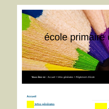
école primaire 
Vous êtes ici :
Accueil
>
Infos générales
>
Règlement d’école
Accueil
Infos générales