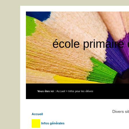
école primaire 
Vous êtes ici :
Accueil
>
Infos pour les élèves
Divers si
Accueil
Infos générales