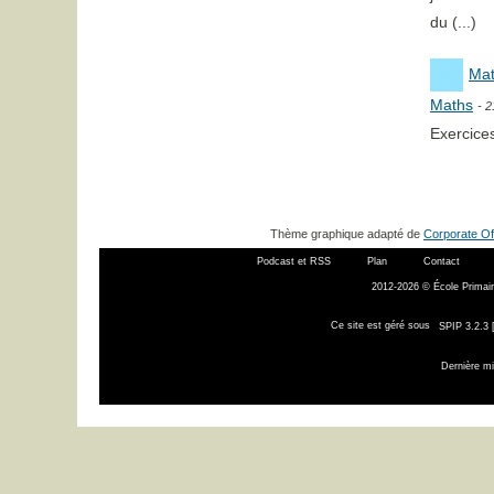
du (...)
Ma
Maths
- 2
Exercice
Thème graphique adapté de
Corporate Of
Podcast et RSS
Plan
Contact
2012-2026 © École Primair
Ce site est géré sous
SPIP 3.2.3 
Dernière mi