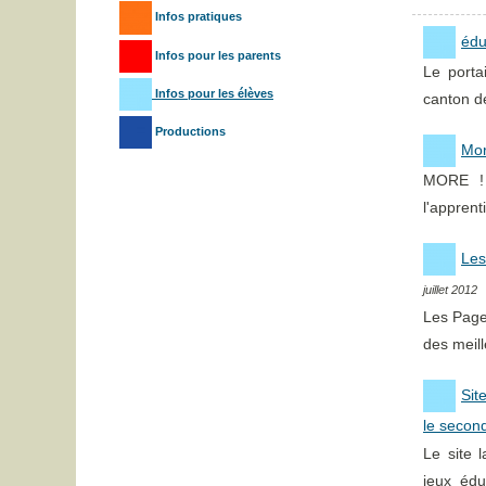
Infos pratiques
édu
Infos pour les parents
Le porta
Infos pour les élèves
canton d
Productions
Mor
MORE ! 
l'apprent
Les
juillet 2012
Les Page
des meill
Sit
le secon
Le site 
jeux édu