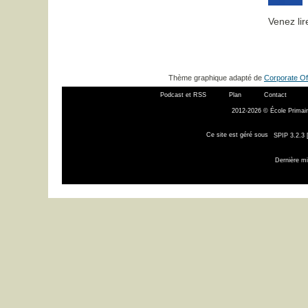
Venez lir
Thème graphique adapté de
Corporate Of
Podcast et RSS
Plan
Contact
2012-2026 © École Primair
Ce site est géré sous
SPIP 3.2.3 
Dernière mi