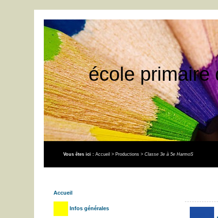
école primaire 
Vous êtes ici :
Accueil
>
Productions
>
Classe 3e à 5e HarmoS
Accueil
Infos générales