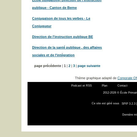
Ecole obligatoire) Direction de l'instruction
publique - Canton de Berne
Conjugaison de tous les verbes - Le
Conjugueur
Direction de l'instruction publique BE
Direction de la santé publique , des affaires
sociales et de l'intégration
page précédente
|
1
|
2
|
3
|
page suivante
Thème graphique adapté de
Corporate Of
Podcast et RSS
Plan
Contact
2012-2026 © École Primair
Ce site est géré sous
SPIP 3.2.3 
Dernière mi