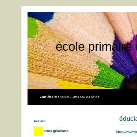
école primaire 
Vous êtes ici :
Accueil
>
Infos pour les élèves
éducl
Accueil
Infos générales
https://www.e