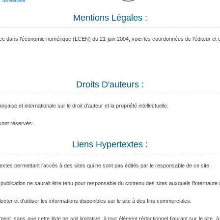
Mentions Légales :
nce dans l'économie numérique (LCEN) du 21 juin 2004, voici les coordonnées de l'éditeur et du
Droits D'auteurs :
ançaise et internationale sur le droit d'auteur et la propriété intellectuelle.
sont réservés.
Liens Hypertextes :
textes permettant l'accès à des sites qui ne sont pas édités par le responsable de ce site.
ublication ne saurait être tenu pour responsable du contenu des sites auxquels l'internaute a
llecter et d'utiliser les informations disponibles sur le site à des fins commerciales.
ent, sans que cette liste ne soit limitative, à tout élément rédactionnel figurant sur le site,