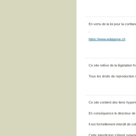
En vertu de la loi pour la confia
:
https://www.eplatanne.ch
Ce site relève de la législation fr
Tous les droits de reproduction 
Ce site contient des liens hyper
En conséquence le directeur de p
Il est formellement interdit de co
Cette interdiction s'étend notamm