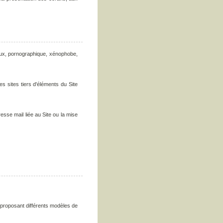
gieux, pornographique, xénophobe,
s sites tiers d'éléments du Site
esse mail liée au Site ou la mise
 proposant différents modèles de