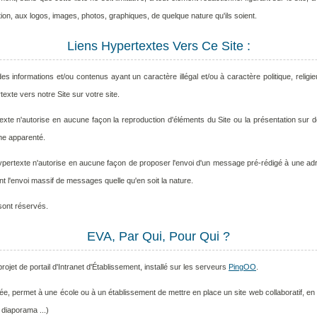
ation, aux logos, images, photos, graphiques, de quelque nature qu'ils soient.
Liens Hypertextes Vers Ce Site :
 des informations et/ou contenus ayant un caractère illégal et/ou à caractère politique, reli
exte vers notre Site sur votre site.
exte n'autorise en aucune façon la reproduction d'éléments du Site ou la présentation sur de
e apparenté.
hypertexte n'autorise en aucune façon de proposer l'envoi d'un message pré-rédigé à une adr
 l'envoi massif de messages quelle qu'en soit la nature.
sont réservés.
EVA, Par Qui, Pour Qui ?
ojet de portail d'Intranet d'Établissement, installé sur les serveurs
PingOO
.
ée, permet à une école ou à un établissement de mettre en place un site web collaboratif, en
, diaporama ...)