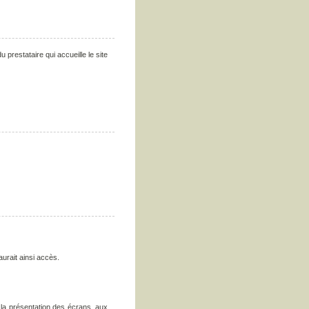
 prestataire qui accueille le site
urait ainsi accès.
 à la présentation des écrans, aux