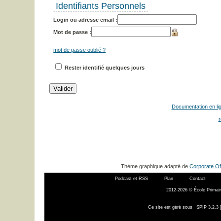
Identifiants Personnels
Login ou adresse email :
Mot de passe :
mot de passe oublié ?
Rester identifié quelques jours
Documentation en li
r
Thème graphique adapté de
Corporate Of
Podcast et RSS
Plan
Contact
2012-2026 © École Primair
Ce site est géré sous
SPIP 3.2.3 