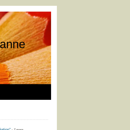
 tanne
éation"
- 7 mars