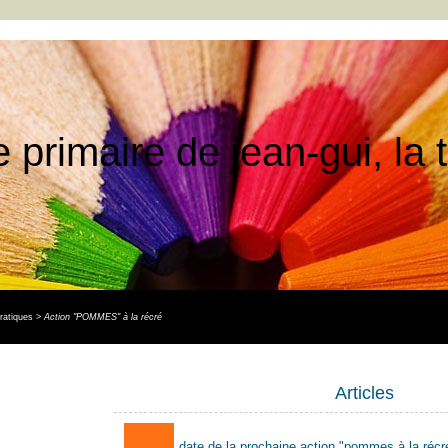
e primaire de jean-gui, la
ratiques
>
Action "POMMES" à la récré
Articles
date de la prochaine action "pommes à la récr