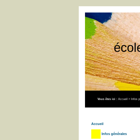
écol
Vous êtes ici :
Accueil
>
Infos p
Accueil
Infos générales