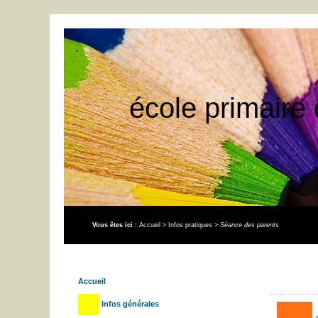
école primaire 
Vous êtes ici :
Accueil
>
Infos pratiques
>
Séance des parents
Accueil
Infos générales