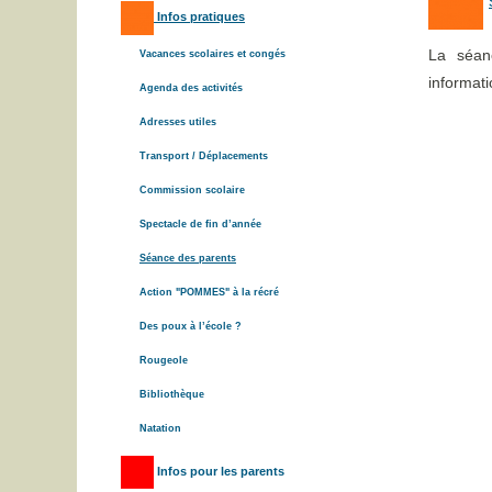
Infos pratiques
La séan
Vacances scolaires et congés
informat
Agenda des activités
Adresses utiles
Transport / Déplacements
Commission scolaire
Spectacle de fin d’année
Séance des parents
Action "POMMES" à la récré
Des poux à l’école ?
Rougeole
Bibliothèque
Natation
Infos pour les parents