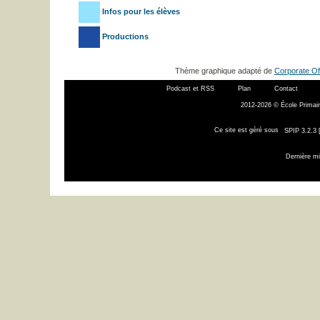
Infos pour les élèves
Productions
Thème graphique adapté de
Corporate Of
Podcast et RSS
Plan
Contact
2012-2026 © École Primair
Ce site est géré sous
SPIP 3.2.3 
Dernière mi