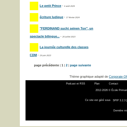
Le petit Prince
-
4 août 2025
écriture ludique
-
17 février 2024
"FERDINAND sucht seinen Ton", un
spectacle bilingue...
-
20 juillet 2023
La journée culturelle des classes
CDM
-
19 juin 2023
page précédente
|
1
|
2
|
page suivante
Thème graphique adapté de
Corporate Of
Podcast et RSS
Plan
Contact
2012-2026 © École Primair
Ce site est géré sous
SPIP 3.2.3 
Dernière mi