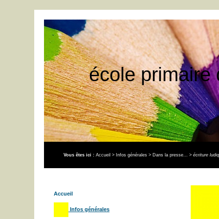
école primaire 
Vous êtes ici :
Accueil
>
Infos générales
>
Dans la presse...
>
écriture ludi
Accueil
Infos générales